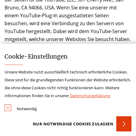
Bruno, CA 94066, USA. Wenn Sie eine unserer mit
einem YouTube-Plug-In ausgestatteten Seiten
besuchen, wird eine Verbindung zu den Servern von
YouTube hergestellt. Dabei wird dem YouTube-Server
mitgeteilt, welche unserer Websites Sie besucht haben.
Wenn Sie in Ihrem YouTube-Account eingeloggt sind,
Cookie-­Einstellungen
ermöglichen Sie YouTube, Ihr Surfverhalten direkt
Ihrem persönlichen Profil zuzuordnen. Dies können Sie
Unsere Website nutzt ausschließlich technisch erforderliche Cookies.
verhindern, indem Sie sich aus Ihrem YouTube-Account
Diese sind für die grundlegenden Funktionen der Website erforderlich,
ausloggen.
die ohne diese Cookies nicht richtig funktionieren kann. Weitere
Weitere Informationen zum Umgang von Nutzerdaten
Informationen finden Sie in unserer
Datenschutzerklärung
.
finden Sie in der Datenschutzerklärung von YouTube
Notwendig
unter:
https://www.google.de/intl/de/policies/privacy
NUR NOTWENDIGE COOKIES ZULASSEN
10. Umfang der Verarbeitung
personenbezogener Daten